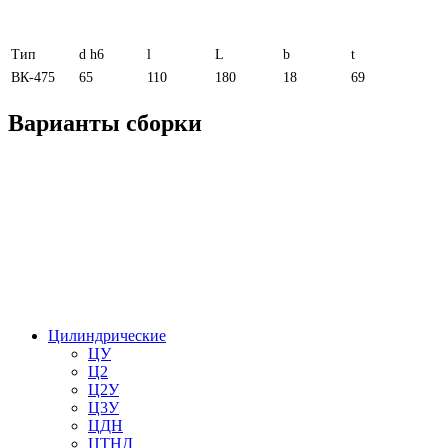
Тип
d h6
l
L
b
t
ВК-475
65
110
180
18
69
Варианты сборки
Цилиндрические
ЦУ
Ц2
Ц2У
Ц3У
ЦДН
ЦТНД