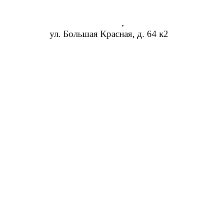
Казань
,
ул. Большая Красная, д. 64 к2
8 (473) 254-14-19
info@rosreduktor.ru