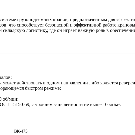
системе грузоподъемных кранов, предназначенным для эффекти
узов, что способствует безопасной и эффективной работе кранов
и складскую логистику, где он играет важную роль в обеспечени
:
валов;
я может действовать в одном направлении либо является реверс
вторяющемся быстром режиме;
0 об/мин;
ОСТ 15150-69, с уровнем запылённости не выше 10 мг/м³.
ВК-475