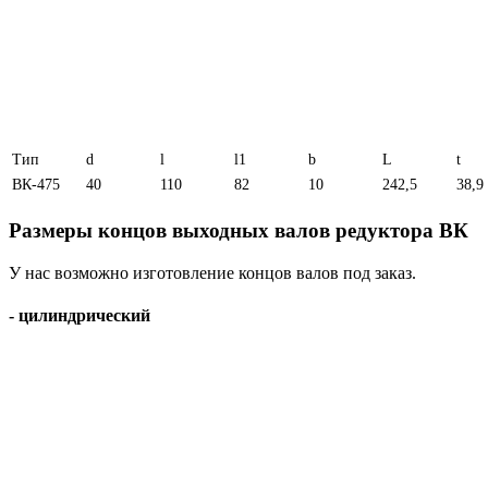
Тип
d
l
l1
b
L
t
ВК-475
40
110
82
10
242,5
38,9
Размеры концов выходных валов редуктора ВК
У нас возможно изготовление концов валов под заказ.
- цилиндрический