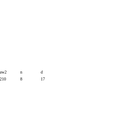
aw2
n
d
210
8
17