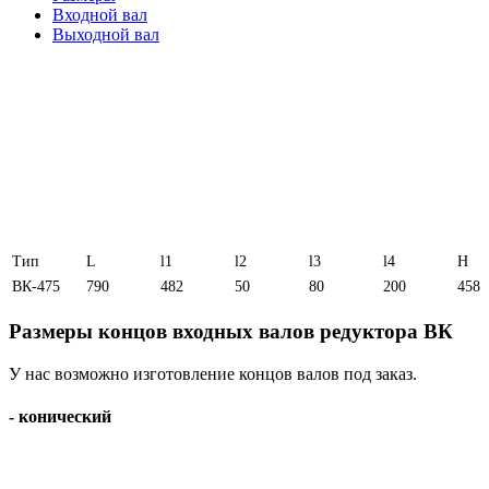
Входной вал
Выходной вал
Тип
L
l1
l2
l3
l4
H
ВК-475
790
482
50
80
200
458
Размеры концов входных валов редуктора ВК
У нас возможно изготовление концов валов под заказ.
- конический