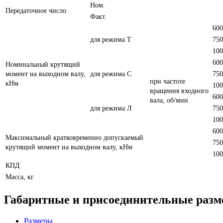
Ном.
Передаточное число
Факт.
600
для режима Т
750
100
600
Номинальный крутящий
момент на выходном валу,
для режима С
750
при частоте
кНм
100
вращения входного
600
вала, об/мин
для режима Л
750
100
600
Максимальный кратковременно допускаемый
750
крутящий момент на выходном валу, кНм
100
КПД
Масса, кг
Габаритные и присоединительные раз
Размеры