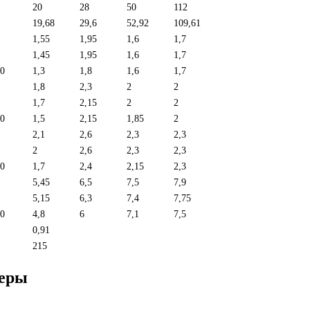
20
28
50
112
19,68
29,6
52,92
109,61
1,55
1,95
1,6
1,7
1,45
1,95
1,6
1,7
0
1,3
1,8
1,6
1,7
1,8
2,3
2
2
1,7
2,15
2
2
0
1,5
2,15
1,85
2
2,1
2,6
2,3
2,3
2
2,6
2,3
2,3
0
1,7
2,4
2,15
2,3
5,45
6,5
7,5
7,9
5,15
6,3
7,4
7,75
0
4,8
6
7,1
7,5
0,91
215
меры