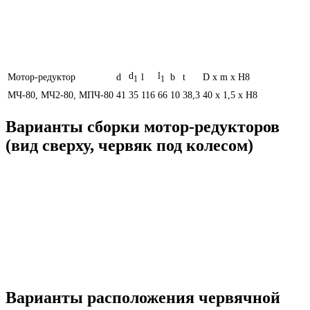
d
l
Мотор-редуктор
d
l
b
t
D х m х H8
1
1
МЧ-80, МЧ2-80, МПЧ-80
41
35
116
66
10
38,3
40 х 1,5 х H8
Варианты сборки мотор-редукторов
(вид сверху, червяк под колесом)
Варианты расположения червячной