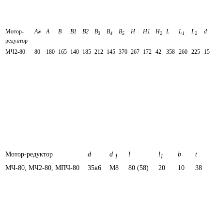
Мотор-
Aw
A
В
B1
B2
B
B
B
H
H1
H
L
L
L
d
3
4
5
2
1
2
редуктор
МЧ2-80
80
180
165
140
185
212
145
370
267
172
42
358
260
225
15
Мотор-редуктор
d
d
l
l
b
t
1
1
МЧ-80, МЧ2-80, МПЧ-80
35к6
М8
80 (58)
20
10
38