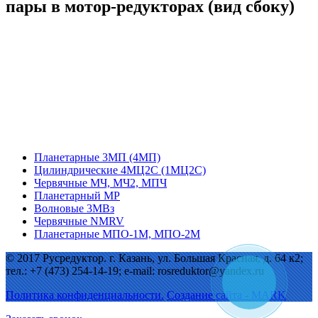
пары в мотор-редукторах (вид сбоку)
Планетарные 3МП (4МП)
Цилиндрические 4МЦ2С (1МЦ2С)
Червячные МЧ, МЧ2, МПЧ
Планетарный МР
Волновые 3МВз
Червячные NMRV
Планетарные МПО-1М, МПО-2М
© 2017 Русредуктор. г. Казань, ул. Большая Красная, д. 64 к2;
тел.: +7 (473) 254-14-19; e-mail: rosreduktor@yandex.ru
Политика конфиденциальности.
Создание сайта - MARK