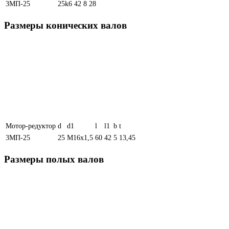
3МП-25
25k6
42
8
28
Размеры конических валов
Мотор-редуктор
d
d1
l
l1
b
t
3МП-25
25
М16х1,5
60
42
5
13,45
Размеры полых валов