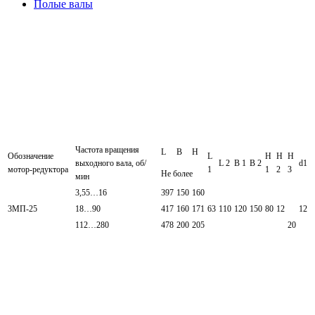
Полые валы
Частота вращения
L
B
H
Обозначение
L
H
H
H
выходного вала, об/
L 2
B 1
B 2
d1
мотор-редуктора
1
1
2
3
Не более
мин
3,55…16
397
150
160
3МП-25
18…90
417
160
171
63
110
120
150
80
12
12
112…280
478
200
205
20