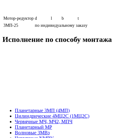
Мотор-редуктор
d
l
b
t
3МП-25
по индивидуальному заказу
Исполнение по способу монтажа
Планетарные 3МП (4МП)
Цилиндрические 4МЦ2С (1МЦ2С)
Червячные МЧ, МЧ2, МПЧ
Планетарный МР
Волновые 3МВз