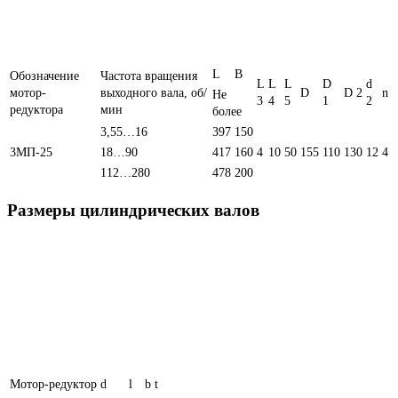
L
B
Обозначение
Частота вращения
L
L
L
D
d
мотор-
выходного вала, об/
D
D 2
n
Не
3
4
5
1
2
редуктора
мин
более
3,55…16
397
150
3МП-25
18…90
417
160
4
10
50
155
110
130
12
4
112…280
478
200
Размеры цилиндрических валов
Мотор-редуктор
d
l
b
t