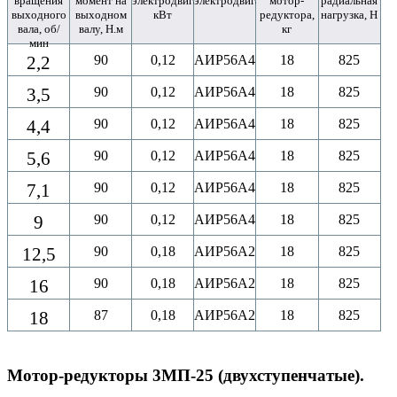
вращения
момент на
электродвигателя,
электродвигатель
мотор-
радиальная
выходного
выходном
кВт
редуктора,
нагрузка, Н
вала, об/
валу, Н.м
кг
мин
2,2
90
0,12
АИР56A4
18
825
3,5
90
0,12
АИР56A4
18
825
4,4
90
0,12
АИР56A4
18
825
5,6
90
0,12
АИР56A4
18
825
7,1
90
0,12
АИР56A4
18
825
9
90
0,12
АИР56A4
18
825
12,5
90
0,18
АИР56A2
18
825
16
90
0,18
АИР56A2
18
825
18
87
0,18
АИР56A2
18
825
Мотор-редукторы 3МП-25 (двухступенчатые).