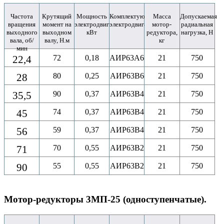
Частота
Крутящий
Мощность
Комплектующий
Масса
Допускаемая
вращения
момент на
электродвигателя,
электродвигатель
мотор-
радиальная
выходного
выходном
кВт
редуктора,
нагрузка, Н
вала, об/
валу, Н.м
кг
мин
22,4
72
0,18
АИР63A6
21
750
28
80
0,25
АИР63B6
21
750
35,5
90
0,37
АИР63B4
21
750
45
74
0,37
АИР63B4
21
750
56
59
0,37
АИР63B4
21
750
71
70
0,55
АИР63B2
21
750
90
55
0,55
АИР63B2
21
750
Мотор-редукторы 3МП-25 (одноступенчатые).