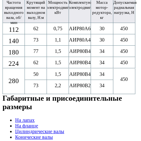
Частота
Крутящий
Мощность
Комплектующий
Масса
Допускаемая
вращения
момент на
электродвигателя,
электродвигатель
мотор-
радиальная
выходного
выходном
кВт
редуктора,
нагрузка, Н
вала, об/
валу, Н.м
кг
мин
112
62
0,75
АИР80A6
30
450
140
73
1,1
АИР80A4
30
450
180
77
1,5
АИР80B4
34
450
224
62
1,5
АИР80B4
34
450
50
1,5
АИР80B4
34
450
280
73
2,2
АИР80B2
34
Габаритные и присоединительные
размеры
На лапах
На фланце
Цилиндрические валы
Конические валы