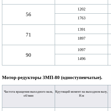
1202
56
1763
1391
71
1897
1097
90
1496
Мотор-редукторы 3МП-80 (одноступенчатые).
Частота вращения выходного вала,
Крутящий момент на выходном валу,
об/мин
Н.м