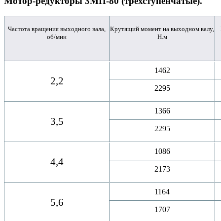
Мотор-редукторы 3МП-80 (трехступенчатые).
Частота вращения выходного вала,
Крутящий момент на выходном валу,
об/мин
Н.м
1462
2,2
2295
1366
3,5
2295
1086
4,4
2173
1164
5,6
1707