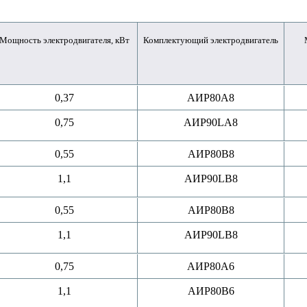
Мощность электродвигателя, кВт
Комплектующий электродвигатель
0,37
АИР80A8
0,75
АИР90LA8
0,55
АИР80B8
1,1
АИР90LB8
0,55
АИР80B8
1,1
АИР90LB8
0,75
АИР80A6
1,1
АИР80B6