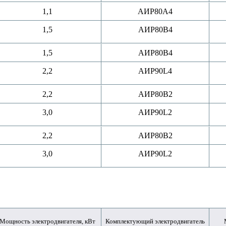
1,1
АИР80A4
1,5
АИР80B4
1,5
АИР80B4
2,2
АИР90L4
2,2
АИР80B2
3,0
АИР90L2
2,2
АИР80B2
3,0
АИР90L2
Мощность электродвигателя, кВт
Комплектующий электродвигатель