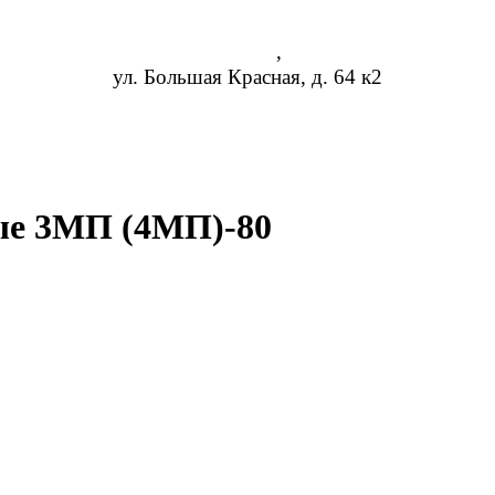
Казань
,
ул. Большая Красная, д. 64 к2
8 (473) 254-14-19
info@rosreduktor.ru
ые 3МП (4МП)-80