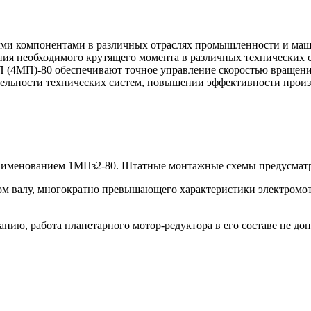
и компонентами в различных отраслях промышленности и маши
ния необходимого крутящего момента в различных технических 
 (4МП)-80 обеспечивают точное управление скоростью вращения
ительности технических систем, повышении эффективности прои
 наименованием 1МПз2-80. Штатные монтажные схемы предусмат
ом валу, многократно превышающего характеристики электромот
нию, работа планетарного мотор-редуктора в его составе не доп