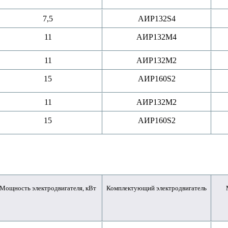
7,5
АИР132S4
11
АИР132M4
11
АИР132M2
15
АИР160S2
11
АИР132M2
15
АИР160S2
Мощность электродвигателя, кВт
Комплектующий электродвигатель