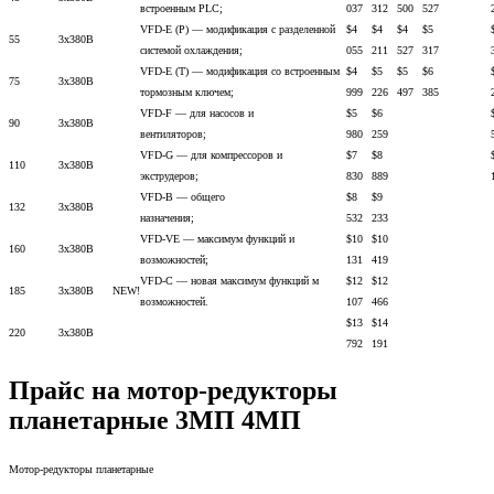
встроенным PLC;
037
312
500
527
VFD-E (P) — модификация с разделенной
$4
$4
$4
$5
55
3х380В
системой охлаждения;
055
211
527
317
VFD-E (T) — модификация со встроенным
$4
$5
$5
$6
75
3х380В
тормозным ключем;
999
226
497
385
VFD-F — для насосов и
$5
$6
90
3х380В
вентиляторов;
980
259
VFD-G — для компрессоров и
$7
$8
110
3х380В
экструдеров;
830
889
VFD-B — общего
$8
$9
132
3х380В
назначения;
532
233
VFD-VE — максимум функций и
$10
$10
160
3х380В
возможностей;
131
419
VFD-C — новая максимум функций м
$12
$12
185
3х380В
NEW!
возможностей.
107
466
$13
$14
220
3х380В
792
191
Прайс на мотор-редукторы
планетарные 3МП 4МП
Мотор-редукторы планетарные