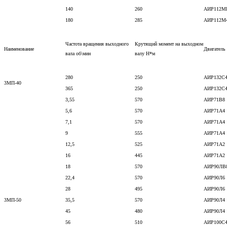
140
260
АИР112М
180
285
АИР112М
Частота вращения выходного
Крутящий момент на выходном
Наименование
Двигатель
вала об\мин
валу Н*м
280
250
АИР132С
3МП-40
365
250
АИР132С
3,55
570
АИР71В8
5,6
570
АИР71А4
7,1
570
АИР71А4
9
555
АИР71А4
12,5
525
АИР71А2
16
445
АИР71А2
18
570
АИР90ЛВ
22,4
570
АИР90Л6
28
495
АИР90Л6
3МП-50
35,5
570
АИР90Л4
45
480
АИР90Л4
56
510
АИР100С