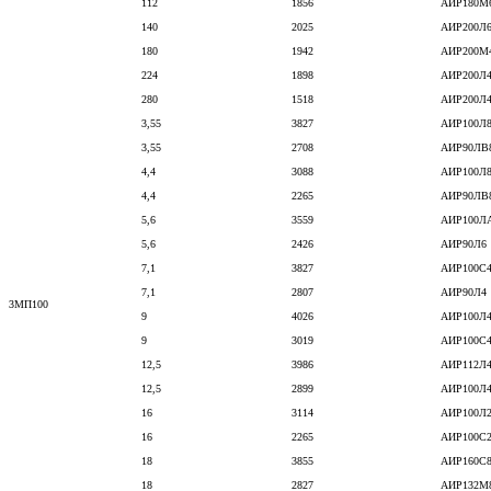
112
1856
АИР180М
140
2025
АИР200Л
180
1942
АИР200М
224
1898
АИР200Л
280
1518
АИР200Л
3,55
3827
АИР100Л
3,55
2708
АИР90ЛВ
4,4
3088
АИР100Л
4,4
2265
АИР90ЛВ
5,6
3559
АИР100Л
5,6
2426
АИР90Л6
7,1
3827
АИР100С
7,1
2807
АИР90Л4
3МП100
9
4026
АИР100Л
9
3019
АИР100С
12,5
3986
АИР112Л
12,5
2899
АИР100Л
16
3114
АИР100Л
16
2265
АИР100С
18
3855
АИР160С
18
2827
АИР132М