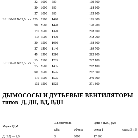
22
1000
980
109 500
30
1000
980
118 300
37
1000
980
133 900
ВР 130-28 №12,5 сх. 1
75
1500
1470
165 300
90
1500
1470
178 200
110
1500
1470
203 400
132
1500
1470
233 200
30
1500
1060
168 900
37
1500
1140
199 700
45
1500
1210
212 800
55
1500
1295
222 100
ВР 130-28 №12,5 сх. 5
75
1500
1435
262 100
90
1500
1525
287 500
110
1500
1525
340 000
132
1500
1525
371 800
ДЫМОСОСЫ И ДУТЬЕВЫЕ ВЕНТИЛЯТОРЫ
типов Д, ДН, ВД, ВДН
Эл.двигатель
Цена с НДС, руб
Марка ТДМ
кВт.
об/мин
схема 1
схема 3 и 5
Д, ВД — 2,5
3
3000
17 600