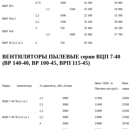
0,75
1000
16 300
18 900
ВКР №5
1,1
1500
16 300
18 900
2,2
1000
22 500
25 300
ВКР №6,3
5,5
1500
24 100
28 900
3
750
33 400
36 100
ВКР №8
5,5
1000
35 900
37 700
ВКР №12,5 сх.5
4
750
92 500
ВЕНТИЛЯТОРЫ ПЫЛЕВЫЕ серии ВЦП 7-40
(ВР 140-40, ВР 100-45, ВРП 115-45)
Цена с НДС за
Цена
Марка вентилятора
Эл.двигатель, кВт, об/мин
Обычное исп.(руб.)
защищ
1,5
3000
11300
2260
ВЦП 7-40 №2,5 сх.1
2,2
3000
11400
2320
1,5
3000
12600
2530
ВЦП 7-40 №3,15 сх.1
2,2
3000
13000
2760
4
3000
14900
2970