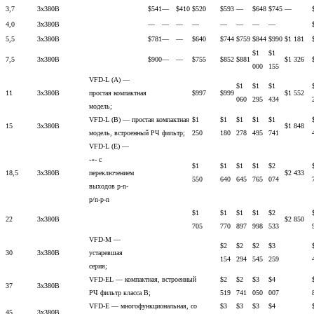
3,7
3х380В
$541
—
$410
$520
$593
—
$648
$745
—
4,0
3х380В
—
—
—
—
—
—
—
—
5,5
3х380В
$781
—
—
$640
$744
$759
$844
$990
$1 181
$1
$1
7,5
3х380В
$900
—
—
$755
$852
$881
$1 326
000
155
VFD-L (A) —
$1
$1
$1
11
3х380В
простая компактная
$997
$999
$1 552
060
295
434
модель;
VFD-L (B) — простая компактная
$1
$1
$1
$1
$1
15
3х380В
$1 848
модель, встроенный РЧ фильтр;
250
180
278
495
741
VFD-L (E) —
-«- с
$1
$1
$1
$1
$2
18,5
3х380В
переключением
$2 433
550
640
645
765
074
выходов p-n-
p/n-p-n
$1
$1
$1
$1
$2
22
3х380В
$2 850
705
770
897
998
533
VFD-M —
$2
$2
$2
$3
30
3х380В
устаревшая
154
294
545
259
серия;
VFD-EL — компактная, встроенный
$2
$2
$3
$4
37
3х380В
РЧ фильтр класса B;
519
741
050
007
VFD-E — многофункциональная, со
$3
$3
$3
$4
45
3х380В