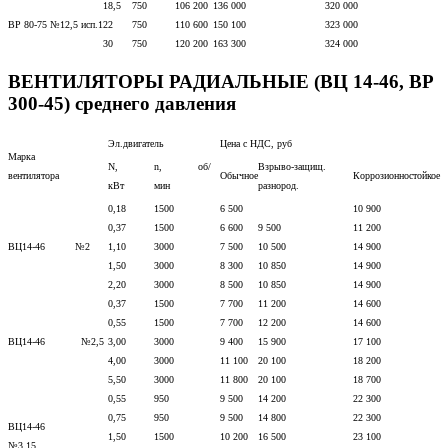
18,5
750
106 200
136 000
320 000
ВР 80-75 №12,5 исп.1
22
750
110 600
150 100
323 000
30
750
120 200
163 300
324 000
ВЕНТИЛЯТОРЫ РАДИАЛЬНЫЕ (ВЦ 14-46, ВР
300-45) среднего давления
Эл.двигатель
Цена с НДС, руб
Марка
N,
n, об/
Взрыво-защищ.
вентилятора
Обычное
Коррозионностойкое
кВт
мин
разнород.
0,18
1500
6 500
10 900
0,37
1500
6 600
9 500
11 200
ВЦ14-46 №2
1,10
3000
7 500
10 500
14 900
1,50
3000
8 300
10 850
14 900
2,20
3000
8 500
10 850
14 900
0,37
1500
7 700
11 200
14 600
0,55
1500
7 700
12 200
14 600
ВЦ14-46 №2,5
3,00
3000
9 400
15 900
17 100
4,00
3000
11 100
20 100
18 200
5,50
3000
11 800
20 100
18 700
0,55
950
9 500
14 200
22 300
0,75
950
9 500
14 800
22 300
ВЦ14-46
1,50
1500
10 200
16 500
23 100
№3,15