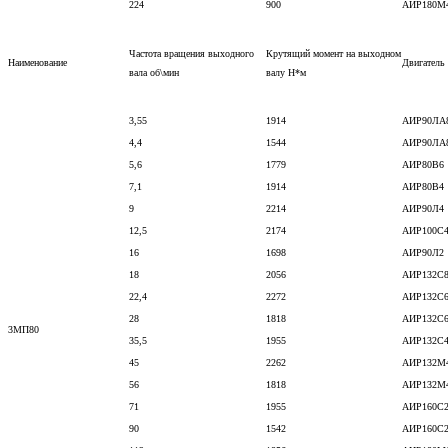
224
900
АИР180М
Частота вращения выходного
Крутящий момент на выходном
Наименование
Двигатель
вала об\мин
валу Н*м
3,55
1914
АИР90ЛА
4,4
1544
АИР90ЛА
5,6
1779
АИР80В6
7,1
1914
АИР80В4
9
2214
АИР90Л4
12,5
2174
АИР100С
16
1698
АИР90Л2
18
2056
АИР132С
22,4
2272
АИР132С
28
1818
АИР132С
3МП80
35,5
1955
АИР132С
45
2262
АИР132М
56
1818
АИР132М
71
1955
АИР160С
90
1542
АИР160С