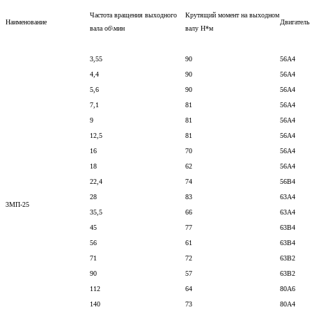
Частота вращения выходного
Крутящий момент на выходном
Наименование
Двигатель
вала об\мин
валу Н*м
3,55
90
56А4
4,4
90
56А4
5,6
90
56А4
7,1
81
56А4
9
81
56А4
12,5
81
56А4
16
70
56А4
18
62
56А4
22,4
74
56В4
28
83
63А4
3МП-25
35,5
66
63А4
45
77
63В4
56
61
63В4
71
72
63В2
90
57
63В2
112
64
80А6
140
73
80А4