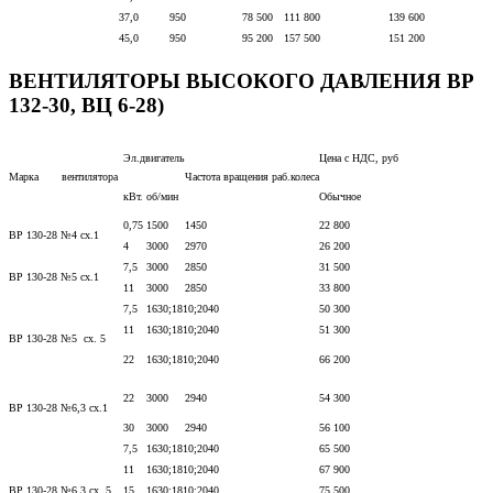
37,0
950
78 500
111 800
139 600
45,0
950
95 200
157 500
151 200
ВЕНТИЛЯТОРЫ ВЫСОКОГО ДАВЛЕНИЯ ВР
132-30, ВЦ 6-28)
Эл.двигатель
Цена с НДС, руб
Марка вентилятора
Частота вращения раб.колеса
кВт.
об/мин
Обычное
0,75
1500
1450
22 800
ВР 130-28 №4 cх.1
4
3000
2970
26 200
7,5
3000
2850
31 500
ВР 130-28 №5 сх.1
11
3000
2850
33 800
7,5
1630;1810;2040
50 300
11
1630;1810;2040
51 300
ВР 130-28 №5 сх. 5
22
1630;1810;2040
66 200
22
3000
2940
54 300
ВР 130-28 №6,3 сх.1
30
3000
2940
56 100
7,5
1630;1810;2040
65 500
11
1630;1810;2040
67 900
ВР 130-28 №6,3 сх. 5
15
1630;1810;2040
75 500