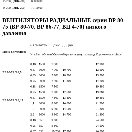
В-200(Ц3ВК-200)
85000,00
В-250(Ц3ВК-250)
79100,00
ВЕНТИЛЯТОРЫ РАДИАЛЬНЫЕ серии ВР 80-
75 (ВР 80-70, ВР 86-77, ВЦ 4-70) низкого
давления
Эл.двигатель
Цена с НДС, руб
Марка вентилятора
N, кВт
n, об/ мин
Обычное
Взрыво-защищ. разнород.
Коррозионностойкое
0,18
1500
7 500
12 900
0,37
3000
7 700
10 700
12 900
ВР 80-75 №2,5
0,55
3000
7 700
10 700
13 700
0,75
3000
7 500
11 300
14 700
0,18
1500
7 500
19 860
0,25
1500
7 800
12 500
19 860
0,37
1500
7 800
13 400
19 860
ВР 80-75 №3,15
1,1
3000
8 600
14 600
21 300
1,5
3000
9 500
14 600
21 300
2,2
3000
9 600
14 700
21 300
0,18
950
9 800
24 500
0,25
950
9 800
24 500
0,37
950
10 200
17 200
24 500