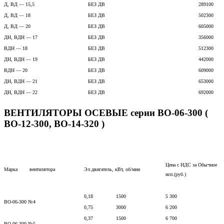
Д, ВД — 15,5
БЕЗ ДВ
289100
Д, ВД — 18
БЕЗ ДВ
502300
Д, ВД — 20
БЕЗ ДВ
605000
ДН, ВДН — 17
БЕЗ ДВ
356000
ВДН — 18
БЕЗ ДВ
512300
ДН, ВДН — 19
БЕЗ ДВ
442000
ВДН — 20
БЕЗ ДВ
609000
ДН, ВДН — 21
БЕЗ ДВ
653000
ДН, ВДН — 22
БЕЗ ДВ
692000
ВЕНТИЛЯТОРЫ ОСЕВЫЕ серии ВО-06-300 (
ВО-12-300, ВО-14-320 )
Цена с НДС за Обычное
Марка вентилятора
Эл.двигатель, кВт, об/мин
исп.(руб.)
0,18
1500
5 300
ВО-06-300 №4
0,75
3000
6 200
0,37
1500
6 700
ВО-06-300 №5