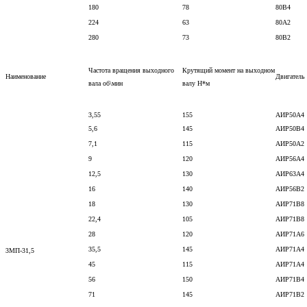
180
78
80В4
224
63
80А2
280
73
80В2
Частота вращения выходного
Крутящий момент на выходном
Наименование
Двигатель
вала об\мин
валу Н*м
3,55
155
АИР50А4
5,6
145
АИР50В4
7,1
115
АИР50А2
9
120
АИР56А4
12,5
130
АИР63А4
16
140
АИР56В2
18
130
АИР71В8
22,4
105
АИР71В8
28
120
АИР71А6
35,5
145
АИР71А4
3МП-31,5
45
115
АИР71А4
56
150
АИР71В4
71
145
АИР71В2