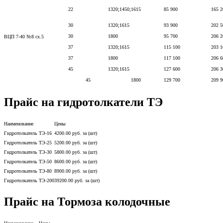
22
1320;1450;1615
85 900
165 2
30
1320;1615
93 900
202 5
30
1800
95 700
206 2
ВЦП 7-40 №8 сх.5
37
1320;1615
115 100
203 1
37
1800
117 100
206 6
45
1320;1615
127 600
206 3
45
1800
129 700
209 9
Прайс на гидротолкатели ТЭ
Наименование
Цены
Гидротолкатель ТЭ-16
4200.00 руб. за (шт)
Гидротолкатель ТЭ-25
5200.00 руб. за (шт)
Гидротолкатель ТЭ-30
5800.00 руб. за (шт)
Гидротолкатель ТЭ-50
8600.00 руб. за (шт)
Гидротолкатель ТЭ-80
8900.00 руб. за (шт)
Гидротолкатель ТЭ-200
39200.00 руб. за (шт)
Прайс на Тормоза колодочные