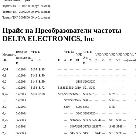
Наименование
Цены
Тормоз ТКГ-160
4200.00 руб. за (шт)
Тормоз ТКГ-200
5200.00 руб. за (шт)
Тормоз ТКГ-300
5800.00 руб. за (шт)
Прайс на Преобразователи частоты
DELTA ELECTRONICS, Inc
Входное
VFD-L
VFD-M
VFD-E
Мощность
VFD-
VFD-
VFD-
VFD-
VFD-
VFD-VL
напряжение
A и
кВт
A
B
E
A
B
EL
Т
F
G
B
VE
лифтовая
В
B
0,04
1х220В
$135
$145
—
—
—
—
—
—
—
—
—
—
—
0,1
1х220В
$142
$150
—
—
—
—
—
—
—
—
—
—
—
0,2
1х220В
$149
$159
—
—
—
$189
$200
$230
—
—
—
—
—
0,4
1х220В
$158
$172
$183
$235
$240
$194
$214
$240
—
—
—
—
—
0,75
1х220В
$170
$188
$195
$248
$264
$216
$239
$270
—
—
$324
—
—
1,5
1х220В
$293
$324
$250
$286
—
—
—
$360
—
—
2,2
1х220В
$407
—
$299
$369
—
—
—
$480
—
—
0,4
3х380В
—
—
$240
$296
$320
—
—
—
—
—
0,75
3х380В
—
$367
$259
$339
$352
$344
—
$419
$500
—
1,5
3х380В
—
$407
$295
$378
$428
$377
—
$463
$548
—
2,2
3х380В
—
$456
$355
$438
$448
—
$515
$630
—