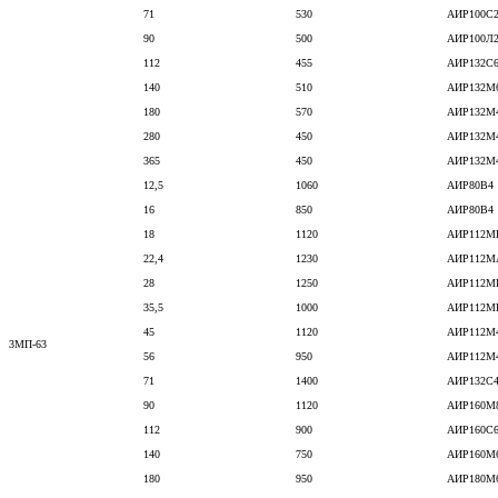
71
530
АИР100С
90
500
АИР100Л
112
455
АИР132С
140
510
АИР132М
180
570
АИР132М
280
450
АИР132М
365
450
АИР132М
12,5
1060
АИР80В4
16
850
АИР80В4
18
1120
АИР112М
22,4
1230
АИР112М
28
1250
АИР112М
35,5
1000
АИР112М
45
1120
АИР112М
3МП-63
56
950
АИР112М
71
1400
АИР132С
90
1120
АИР160М
112
900
АИР160С
140
750
АИР160М
180
950
АИР180М