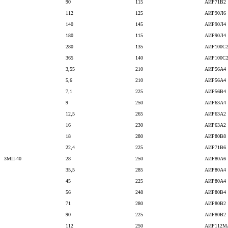
90
115
АИР71В2
112
125
АИР90Л6
140
145
АИР90Л4
180
115
АИР90Л4
280
135
АИР100С
365
140
АИР100С
3,55
210
АИР56А4
5,6
210
АИР56А4
7,1
225
АИР56В4
9
250
АИР63А4
12,5
265
АИР63А2
16
230
АИР63А2
18
280
АИР80В8
22,4
225
АИР71В6
3МП-40
28
250
АИР80А6
35,5
285
АИР80А4
45
225
АИР80А4
56
248
АИР80В4
71
280
АИР80В2
90
225
АИР80В2
112
250
АИР112М