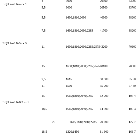
4
3000
20500
3370
ВЦП 7-40 №4 сх.1
5,5
3000
20500
3370
5,5
1630;1810;2030
40300
6820
7,5
1630;1810;2030;2285
41700
6820
ВЦП 7-40 №5 сх.5
11
1630;1810;2030;2285;2575
43200
7090
15
1630;1810;2030;2285;2575
48100
7830
7,5
1615
50 900
95 60
11
1500
55 200
97 30
15
1615;1810;2040;2285
62 200
103 4
ВЦП 7-40 №6,3 сх.5
18,5
1615;1810;2040;2285
64 300
105 3
22
1615;1840;2040;2285
70 600
127 7
18,5
1320;1450
81 300
163 7