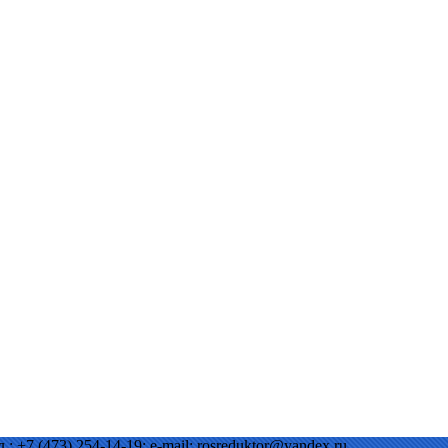
.: +7 (473) 254-14-19; e-mail: rosreduktor@yandex.ru