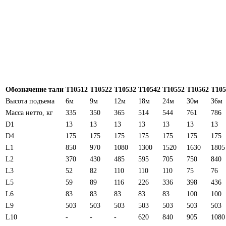
Обозначение тали
Т10512
Т10522
Т10532
Т10542
Т10552
Т10562
Т105
Высота подъема
6м
9м
12м
18м
24м
30м
36м
Масса нетто, кг
335
350
365
514
544
761
786
D1
13
13
13
13
13
13
13
D4
175
175
175
175
175
175
175
L1
850
970
1080
1300
1520
1630
1805
L2
370
430
485
595
705
750
840
L3
52
82
110
110
110
75
76
L5
59
89
116
226
336
398
436
L6
83
83
83
83
83
100
100
L9
503
503
503
503
503
503
503
L10
-
-
-
620
840
905
1080