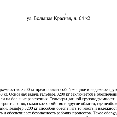
Казань
,
ул. Большая Красная, д. 64 к2
8 (473) 254-14-19
info@rosreduktor.ru
дъемностью 3200 кг представляет собой мощное и надежное гру
00 кг. Основная задача тельфера 3200 кг заключается в обеспече
ли на большие расстояния. Тельферы данной грузоподъемности 
троительство, складское хозяйство и другие области, где необ
ми. Тельфер 3200 кг способен обеспечить точность и надежнос
ь и обеспечивает безопасность рабочих процессов. Такое оборуд