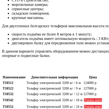
СТО и строительство;
морозильные камеры;
сервисные центры;
складские помещения;
крупные магазины.
Для двухтонных болгарских тельферов максимальная высота под
скорость подъёма не более 8 метров в 1 минуту;
двигатель подъёма имеет оптимальную мощность - 3 КВт
двутавровую балку для передвижения тали можно устанав
В данном варианте управлять оборудованием можно дистанцио
опорные и подвесные балки.
Наименование
Дополнительная информация
Цена
Т10512
Тельфер электрический 3200 кг / 6 м
124000 р.
Т10522
Тельфер электрический 3200 кг / 9 м
127000 р.
Т10532
Тельфер электрический 3200 кг / 12 м
127000 р.
Т10542
Тельфер электрический 3200 кг / 18 м
Узнать цену
Т10552
Тельфер электрический 3200 кг / 24 м
Узнать цену