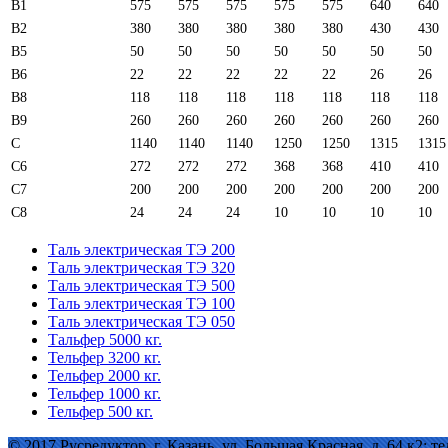
B1
575
575
575
575
575
640
640
B2
380
380
380
380
380
430
430
B5
50
50
50
50
50
50
50
B6
22
22
22
22
22
26
26
B8
118
118
118
118
118
118
118
B9
260
260
260
260
260
260
260
C
1140
1140
1140
1250
1250
1315
1315
C6
272
272
272
368
368
410
410
C7
200
200
200
200
200
200
200
C8
24
24
24
10
10
10
10
Таль электрическая ТЭ 200
Таль электрическая ТЭ 320
Таль электрическая ТЭ 500
Таль электрическая ТЭ 100
Таль электрическая ТЭ 050
Тальфер 5000 кг.
Тельфер 3200 кг.
Тельфер 2000 кг.
Тельфер 1000 кг.
Тельфер 500 кг.
© 2017 Русредуктор. г. Казань, ул. Большая Красная, д. 64 к2; тел