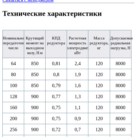
Технические характеристики
Номинальное
Крутящий
КПД
Расчетная
Масса
Допускаемая
передаточное
момент на
редуктора
мощность
редуктора,
радиальная
число
выходном
электродвигателя,
кг
нагрузка, Н
валу, Н.м
кВт
64
850
0,81
2,4
120
8000
80
850
0,8
1,9
120
8000
100
850
0,79
1,6
120
8000
128
900
0,77
1,3
120
8000
160
900
0,75
1,1
120
8000
200
900
0,75
0,9
120
8000
256
900
0,72
0,7
120
8000