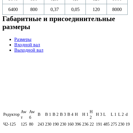
6400
800
0,37
0,05
120
8000
Габаритные и присоединительные
размеры
Размеры
Входной вал
Выходной вал
Aw
Aw
H
Редуктор
B
B 1
B 2
B 3
B 4
H
H 1
H 3
L
L 1
L 2
d
т
б
2
Ч2-125
125
80
243
230
190
230
160
396
236
22
191
485
275
230
19