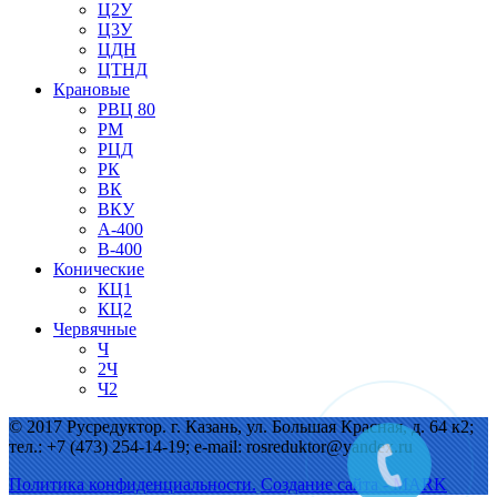
Ц2У
Ц3У
ЦДН
ЦТНД
Крановые
РВЦ 80
РМ
РЦД
РК
ВК
ВКУ
А-400
В-400
Конические
КЦ1
КЦ2
Червячные
Ч
2Ч
Ч2
© 2017 Русредуктор. г. Казань, ул. Большая Красная, д. 64 к2;
тел.: +7 (473) 254-14-19; e-mail: rosreduktor@yandex.ru
Политика конфиденциальности.
Создание сайта - MARK