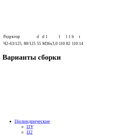
Редуктор
d
d 1
l
l 1
b
t
Ч2-63/125, 80/125
55
М36х3,0
110
82
110
14
Варианты сборки
Цилиндрические
ЦУ
Ц2