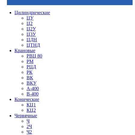
Цилиндрические
ЦУ
Ц2
Ц2У
Ц3У
ЦДН
ЦТНД
Крановые
РВЦ 80
РМ
РЦД
РК
ВК
ВКУ
А-400
В-400
Конические
КЦ1
КЦ2
Червячные
Ч
2Ч
Ч2