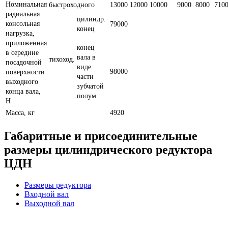
Номинальная
быстроходного
13000
12000
10000
9000
8000
710
радиальная
цилиндр.
консольная
79000
конец
нагрузка,
приложенная
конец
в середине
вала в
тихоход.
посадочной
виде
98000
поверхности
части
выходного
зубчатой
конца вала,
полум.
Н
Масса, кг
4920
Габаритные и присоединительные
размеры цилиндрического редуктора
ЦДН
Размеры редуктора
Входной вал
Выходной вал