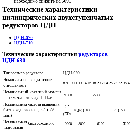
необходимо снизить на 50%.
Технические характеристики
цилиндрических двухступенчатых
редукторов ЦДН
ЦДН-630
ЦДН-710
Технические характеристики
редукторов
ЦДН-630
Типоразмер редуктора
ЦДН-630
Номинальное передаточное
8
9
10
11
13
14
16
18
20
22,4
25
28
32
36
4
отношение, i
Номинальный крутящий момент
71000
75000
на тихоходном валу, Т, Нxм
Номинальная частота вращения
12,5
быстроходного вала, с-1 (об/
16,(6) (1000)
25 (1500)
(750)
мин)
Номинальная
быстроходного
10000
8000
6200
5200
радиальная