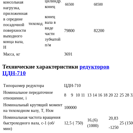
цилиндр.
консольная
66500
68500
конец
нагрузка,
приложенная
конец
в середине
вала в
тихоход.
посадочной
виде
поверхности
79800
82200
части
выходного
зубчатой
конца вала,
п/м
Н
Масса, кг
3691
Технические характеристики
редукторов
ЦДН-710
Типоразмер редуктора
ЦДН-710
Номинальное передаточное
8
9
10
11
13
14
16
18
20
22
25
28
3
отношение, i
Номинальный крутящий момент
100000
на тихоходном валу, Т, Нxм
Номинальная частота вращения
20,83
16,(6)
быстроходного вала, с-1 (об/
12,5 ( 750)
25 (150
(1000)
-1250
мин)