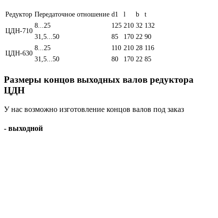
Редуктор
Передаточное отношение
d1
l
b
t
8...25
125
210
32
132
ЦДН-710
31,5...50
85
170
22
90
8...25
110
210
28
116
ЦДН-630
31,5...50
80
170
22
85
Размеры концов выходных валов редуктора
ЦДН
У нас возможно изготовление концов валов под заказ
- выходной