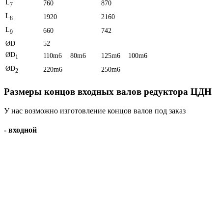
L
760
870
7
L
1920
2160
8
L
660
742
9
ØD
52
ØD
110m6
80m6
125m6
100m6
1
ØD
220m6
250m6
2
Размеры концов входных валов редуктора ЦДН
У нас возможно изготовление концов валов под заказ
- входной