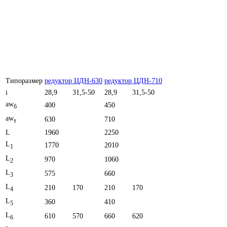
Типоразмер
редуктор ЦДН-630
редуктор ЦДН-710
i
28,9
31,5-50
28,9
31,5-50
aw
400
450
б
aw
630
710
т
L
1960
2250
L
1770
2010
1
L
970
1060
2
L
575
660
3
L
210
170
210
170
4
L
360
410
5
L
610
570
660
620
6