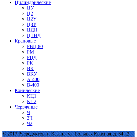
Цилиндрические
ЦУ
Ц2
Ц2У
Ц3У
ЦДН
ЦТНД
Крановые
РВЦ 80
РМ
РЦД
РК
ВК
ВКУ
А-400
В-400
Конические
КЦ1
КЦ2
Червячные
Ч
2Ч
Ч2
© 2017 Русредуктор. г. Казань, ул. Большая Красная, д. 64 к2;