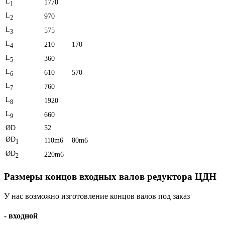
L
1770
1
L
970
2
L
575
3
L
210
170
4
L
360
5
L
610
570
6
L
760
7
L
1920
8
L
660
9
ØD
52
ØD
110m6
80m6
1
ØD
220m6
2
Размеры концов входных валов редуктора ЦДН
У нас возможно изготовление концов валов под заказ
- входной