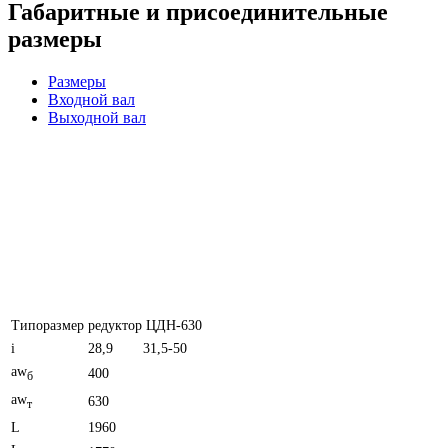
Габаритные и присоединительные
размеры
Размеры
Входной вал
Выходной вал
Типоразмер
редуктор ЦДН-630
i
28,9
31,5-50
aw
400
б
aw
630
т
L
1960