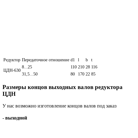
Редуктор
Передаточное отношение
d1
l
b
t
8...25
110
210
28
116
ЦДН-630
31,5...50
80
170
22
85
Размеры концов выходных валов редуктора
ЦДН
У нас возможно изготовление концов валов под заказ
- выходной