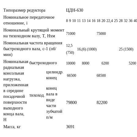
Типоразмер редуктора
ЦДН-630
Номинальное передаточное
8
9
10
11
13
14
16
18
20
22,4
25
28
32
36
4
отношение, i
Номинальный крутящий момент
71000
75000
на тихоходном валу, Т, Нxм
Номинальная частота вращения
12,5
быстроходного вала, с-1 (об/
16,(6) (1000)
25 (1500)
(750)
мин)
Номинальная
быстроходного
10000
8000
6200
5200
радиальная
цилиндр.
консольная
66500
68500
конец
нагрузка,
приложенная
конец
в середине
вала в
тихоход.
посадочной
виде
поверхности
79800
82200
части
выходного
зубчатой
конца вала,
п/м
Н
Масса, кг
3691