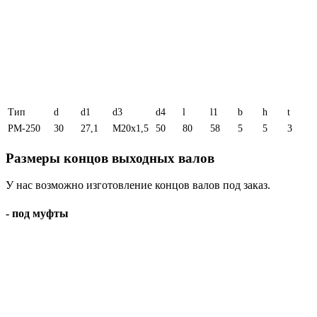
Тип
d
d1
d3
d4
l
l1
b
h
t
РМ-250
30
27,1
М20х1,5
50
80
58
5
5
3
Размеры концов выходных валов
У нас возможно изготовление концов валов под заказ.
- под муфты