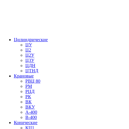
Цилиндрические
ЦУ
Ц2
Ц2У
Ц3У
ЦДН
ЦТНД
Крановые
РВЦ 80
РМ
РЦД
РК
ВК
ВКУ
А-400
В-400
Конические
КЦ1