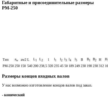
Габаритные и присоединительные размеры
РМ-250
a
L
L
l
l
l
l
l
B
B
H
Тип
aw2
L
l
B
H
w
1
2
1
2
3
4
5
1
2
РМ-250
250
150
540
200
238,5
320
235
45
50
189
249
230
190
230
312
1
Размеры концов входных валов
У нас возможно изготовление концов валов под заказ.
- конический