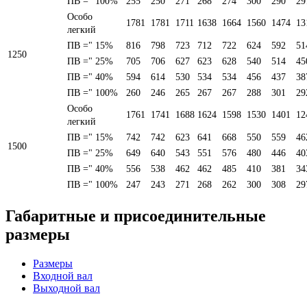
ПВ =" 100%
255
250
271
268
274
300
290
29
Особо
1781
1781
1711
1638
1664
1560
1474
13
легкий
ПВ =" 15%
816
798
723
712
722
624
592
51
1250
ПВ =" 25%
705
706
627
623
628
540
514
45
ПВ =" 40%
594
614
530
534
534
456
437
38
ПВ =" 100%
260
246
265
267
267
288
301
29
Особо
1761
1741
1688
1624
1598
1530
1401
12
легкий
ПВ =" 15%
742
742
623
641
668
550
559
46
1500
ПВ =" 25%
649
640
543
551
576
480
446
40
ПВ =" 40%
556
538
462
462
485
410
381
34
ПВ =" 100%
247
243
271
268
262
300
308
29
Габаритные и присоединительные
размеры
Размеры
Входной вал
Выходной вал