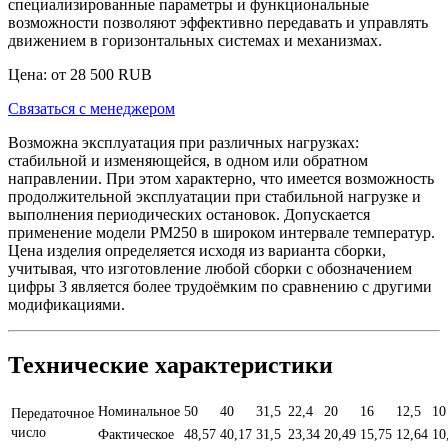
специализированные параметры и функциональные
возможности позволяют эффективно передавать и управлять
движением в горизонтальных системах и механизмах.
Цена: от
28 500
RUB
Связаться с менеджером
Возможна эксплуатация при различных нагрузках:
стабильной и изменяющейся, в одном или обратном
направлении. При этом характерно, что имеется возможность
продолжительной эксплуатации при стабильной нагрузке и
выполнения периодических остановок. Допускается
применение модели РМ250 в широком интервале температур.
Цена изделия определяется исходя из варианта сборки,
учитывая, что изготовление любой сборки с обозначением
цифры 3 является более трудоёмким по сравнению с другими
модификациями.
Технические характеристики
Номинальное
50
40
31,5
22,4
20
16
12,5
10
Передаточное
число
Фактическое
48,57
40,17
31,5
23,34
20,49
15,75
12,64
10