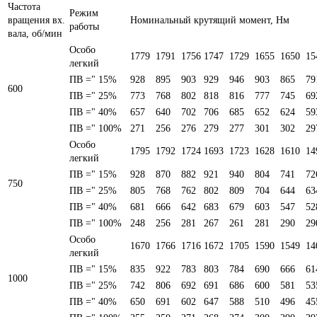
Частота
Режим
вращения вх.
Номинальный крутящий момент, Нм
работы
вала, об/мин
Особо
1779
1791
1756
1747
1729
1655
1650
15
легкий
ПВ =" 15%
928
895
903
929
946
903
865
79
600
ПВ =" 25%
773
768
802
818
816
777
745
69
ПВ =" 40%
657
640
702
706
685
652
624
59
ПВ =" 100%
271
256
276
279
277
301
302
29
Особо
1795
1792
1724
1693
1723
1628
1610
14
легкий
ПВ =" 15%
928
870
882
921
940
804
741
72
750
ПВ =" 25%
805
768
762
802
809
704
644
63
ПВ =" 40%
681
666
642
683
679
603
547
52
ПВ =" 100%
248
256
281
267
261
281
290
29
Особо
1670
1766
1716
1672
1705
1590
1549
14
легкий
ПВ =" 15%
835
922
783
803
784
690
666
61
1000
ПВ =" 25%
742
806
692
691
686
600
581
53
ПВ =" 40%
650
691
602
647
588
510
496
45