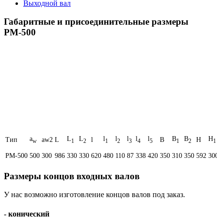
Выходной вал
Габаритные и присоединительные размеры
РМ-500
a
L
L
l
l
l
l
l
B
B
H
Тип
aw2
L
l
B
H
w
1
2
1
2
3
4
5
1
2
1
РМ-500
500
300
986
330
330
620
480
110
87
338
420
350
310
350
592
30
Размеры концов входных валов
У нас возможно изготовление концов валов под заказ.
- конический