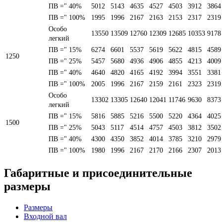
ПВ =" 40%
5012
5143
4635
4527
4503
3912
3864
ПВ =" 100%
1995
1996
2167
2163
2153
2317
2319
Особо
13550
13509
12760
12309
12685
10353
9178
легкий
ПВ =" 15%
6274
6601
5537
5619
5622
4815
4589
1250
ПВ =" 25%
5457
5680
4936
4906
4855
4213
4009
ПВ =" 40%
4640
4820
4165
4192
3994
3551
3381
ПВ =" 100%
2005
1996
2167
2159
2161
2323
2319
Особо
13302
13305
12640
12041
11746
9630
8373
легкий
ПВ =" 15%
5816
5885
5216
5500
5220
4364
4025
1500
ПВ =" 25%
5043
5117
4514
4757
4503
3812
3502
ПВ =" 40%
4300
4350
3852
4014
3785
3210
2979
ПВ =" 100%
1980
1996
2167
2170
2166
2307
2013
Габаритные и присоединительные
размеры
Размеры
Входной вал