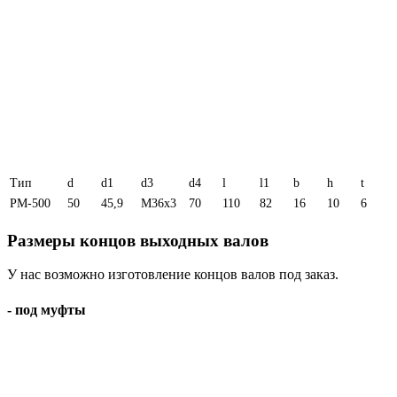
Тип
d
d1
d3
d4
l
l1
b
h
t
РМ-500
50
45,9
М36х3
70
110
82
16
10
6
Размеры концов выходных валов
У нас возможно изготовление концов валов под заказ.
- под муфты