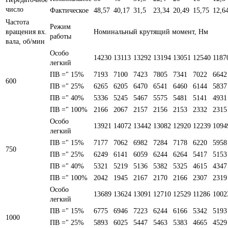
число
Фактическое
48,57
40,17
31,5
23,34
20,49
15,75
12,6
Частота
Режим
вращения вх.
Номинальный крутящий момент, Нм
работы
вала, об/мин
Особо
14230
13113
13292
13194
13051
12540
1187
легкий
ПВ =" 15%
7193
7100
7423
7805
7341
7022
6642
600
ПВ =" 25%
6265
6205
6470
6541
6460
6144
5837
ПВ =" 40%
5336
5245
5467
5575
5481
5141
4931
ПВ =" 100%
2166
2067
2157
2156
2153
2332
2315
Особо
13921
14072
13442
13082
12920
12239
1094
легкий
ПВ =" 15%
7177
7062
6982
7284
7178
6220
5958
750
ПВ =" 25%
6249
6141
6059
6244
6264
5417
5153
ПВ =" 40%
5321
5219
5136
5382
5325
4615
4347
ПВ =" 100%
2042
1945
2167
2170
2166
2307
2319
Особо
13689
13624
13091
12710
12529
11286
1002
легкий
ПВ =" 15%
6775
6946
7223
6244
6166
5342
5193
1000
ПВ =" 25%
5893
6025
5447
5463
5383
4665
4529