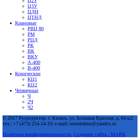
Ц2У
Ц3У
ЦДН
ЦТНД
Крановые
РВЦ 80
РМ
РЦД
РК
ВК
ВКУ
А-400
В-400
Конические
КЦ1
КЦ2
Червячные
Ч
2Ч
Ч2
© 2017 Русредуктор. г. Казань, ул. Большая Красная, д. 64 к2;
тел.: +7 (473) 254-14-19; e-mail: rosreduktor@yandex.ru
Политика конфиденциальности.
Создание сайта - MARK