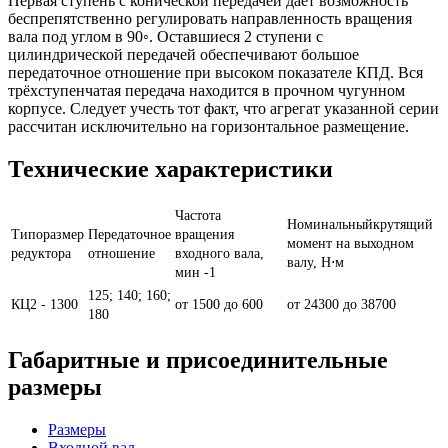
Первая ступень с конической передачей дает возможность
беспрепятственно регулировать направленность вращения
вала под углом в 90◦. Оставшиеся 2 ступени с
цилиндрической передачей обеспечивают большое
передаточное отношение при высоком показателе КПД. Вся
трёхступенчатая передача находится в прочном чугунном
корпусе. Следует учесть тот факт, что агрегат указанной серии
рассчитан исключительно на горизонтальное размещение.
Технические характеристики
Частота
Номинальныйкрутящий
Типоразмер
Передаточное
вращения
момент на выходном
редуктора
отношение
входного вала,
валу, Н⋅м
мин -1
125; 140; 160;
КЦ2 - 1300
от 1500 до 600
от 24300 до 38700
180
Габаритные и присоединительные
размеры
Размеры
Входной вал