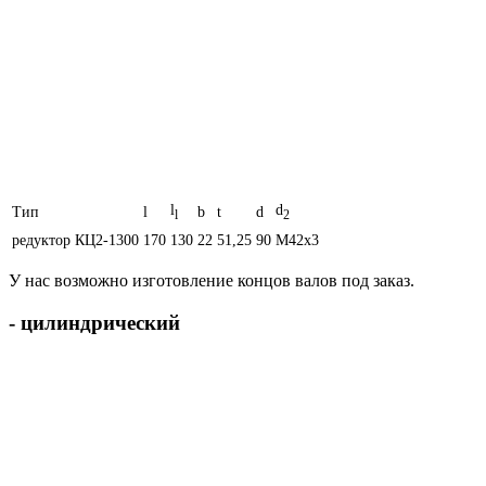
l
d
Тип
l
b
t
d
l
2
редуктор КЦ2-1300
170
130
22
51,25
90
M42x3
У нас возможно изготовление концов валов под заказ.
- цилиндрический