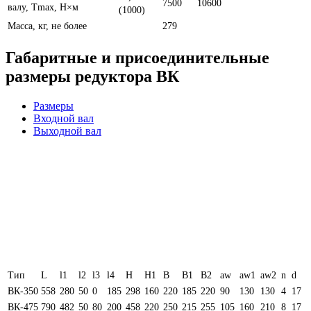
7500
10600
валу, Тmax, Н×м
(1000)
Масса, кг, не более
279
Габаритные и присоединительные
размеры редуктора ВК
Размеры
Входной вал
Выходной вал
Тип
L
l1
l2
l3
l4
H
H1
B
B1
B2
aw
aw1
aw2
n
d
ВК-350
558
280
50
0
185
298
160
220
185
220
90
130
130
4
17
ВК-475
790
482
50
80
200
458
220
250
215
255
105
160
210
8
17