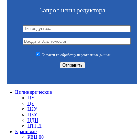
Запрос цены редуктора
Согласен на обработку персональных данных
Цилиндрические
ЦУ
Ц2
Ц2У
Ц3У
ЦДН
ЦТНД
Крановые
РВЦ 80