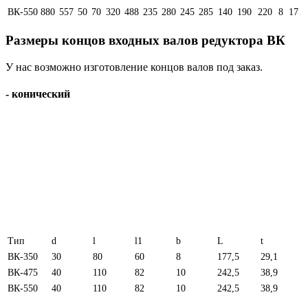
ВК-550
880
557
50
70
320
488
235
280
245
285
140
190
220
8
17
Размеры концов входных валов редуктора ВК
У нас возможно изготовление концов валов под заказ.
- конический
Тип
d
l
l1
b
L
t
ВК-350
30
80
60
8
177,5
29,1
ВК-475
40
110
82
10
242,5
38,9
ВК-550
40
110
82
10
242,5
38,9