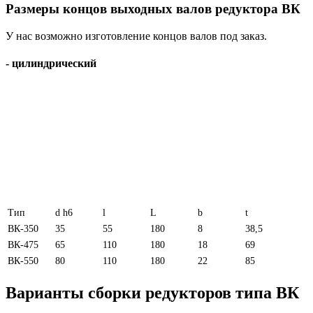
Размеры концов выходных валов редуктора ВК
У нас возможно изготовление концов валов под заказ.
- цилиндрический
Тип
d h6
l
L
b
t
ВК-350
35
55
180
8
38,5
ВК-475
65
110
180
18
69
ВК-550
80
110
180
22
85
Варианты сборки редукторов типа ВК