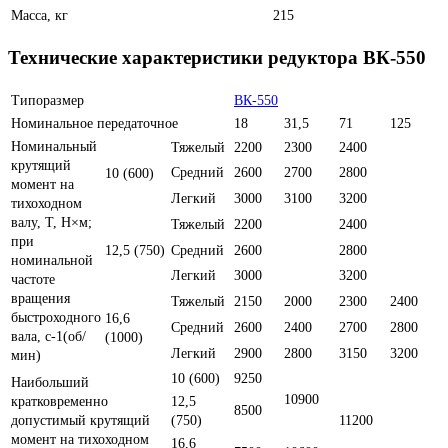
Масса, кг
215
Технические характеристики редуктора ВК-550
Типоразмер
ВК-550
Номинальное передаточное
18
31,5
71
125
Номинальный
Тяжелый
2200
2300
2400
крутящий
Средний
2600
2700
2800
10 (600)
момент на
Легкий
3000
3100
3200
тихоходном
валу, Т, Н×м;
Тяжелый
2200
2400
при
12,5 (750)
Средний
2600
2800
номинальной
Легкий
3000
3200
частоте
вращения
Тяжелый
2150
2000
2300
2400
быстроходного
16,6
Средний
2600
2400
2700
2800
вала, с-1(об/
(1000)
Легкий
2900
2800
3150
3200
мин)
10 (600)
9250
Наибольший
10900
кратковременно
12,5
8500
допустимый крутящий
(750)
11200
момент на тихоходном
16,6