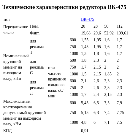
Технические характеристики редуктора ВК-475
тип
ВК-475
Ном.
20
28
50
112
Передаточное
число
Факт.
19,68
29,6
52,92
109,61
600
1,55
1,95
1,6
1,7
для
режима
750
1,45
1,95
1,6
1,7
Т
1000
1,3
1,8
1,6
1,7
Номинальный
600
1,8
2,3
2
2
крутящий
для
момент на
режима
750
1,7
2,15
2
2
при
выходном
С
частоте
1000
1,5
2,15
1,85
2
валу, кНм
вращения
600
2,1
2,6
2,3
2,3
для
входного
режима
750
2
2,6
2,3
2,3
вала, об/
Л
1000
1,7
2,4
2,15
2,3
мин
Максимальный
600
5,45
6,5
7,5
7,9
кратковременно
допускаемый крутящий
750
5,15
6,3
7,4
7,75
момент на выходном
1000
4,8
6
7,1
7,5
валу, кНм
КПД
0,91