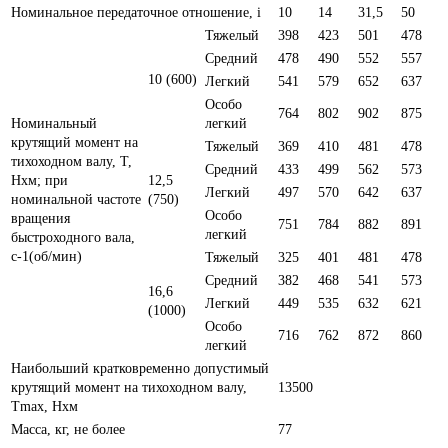
Номинальное передаточное отношение, i
10
14
31,5
50
Тяжелый
398
423
501
478
Средний
478
490
552
557
10 (600)
Легкий
541
579
652
637
Особо
764
802
902
875
Номинальный
легкий
крутящий момент на
Тяжелый
369
410
481
478
тихоходном валу, Т,
Средний
433
499
562
573
Нxм; при
12,5
Легкий
497
570
642
637
номинальной частоте
(750)
Особо
вращения
751
784
882
891
легкий
быстроходного вала,
с-1(об/мин)
Тяжелый
325
401
481
478
Средний
382
468
541
573
16,6
Легкий
449
535
632
621
(1000)
Особо
716
762
872
860
легкий
Наибольший кратковременно допустимый
крутящий момент на тихоходном валу,
13500
Тmax, Нxм
Масса, кг, не более
77