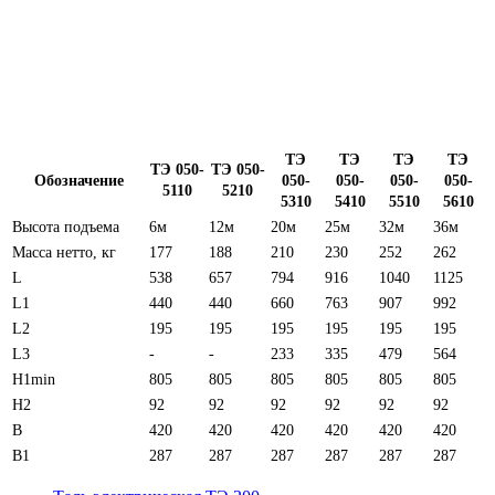
ТЭ
ТЭ
ТЭ
ТЭ
ТЭ 050-
ТЭ 050-
Обозначение
050-
050-
050-
050-
5110
5210
5310
5410
5510
5610
Высота подъема
6м
12м
20м
25м
32м
36м
Масса нетто, кг
177
188
210
230
252
262
L
538
657
794
916
1040
1125
L1
440
440
660
763
907
992
L2
195
195
195
195
195
195
L3
-
-
233
335
479
564
H1min
805
805
805
805
805
805
H2
92
92
92
92
92
92
B
420
420
420
420
420
420
B1
287
287
287
287
287
287